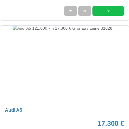
➜
★
➦
Audi A5
17.300 €