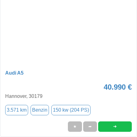
Audi A5
40.990 €
Hannover, 30179
3.571 km
Benzin
150 kw (204 PS)
➜
★
➦