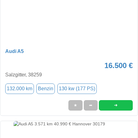
Audi A5
16.500 €
Salzgitter, 38259
132.000 km
Benzin
130 kw (177 PS)
➜
★
➦