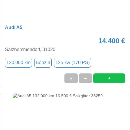
Audi A5
14.400 €
Salzhemmendorf, 31020
120.000 km
Benzin
125 kw (170 PS)
➜
★
➦