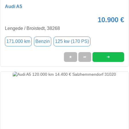
Audi A5
10.900 €
Lengede / Broistedt, 38268
171.000 km
Benzin
125 kw (170 PS)
➜
★
➦