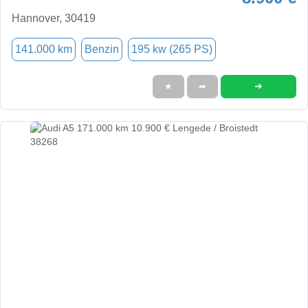
Hannover, 30419
141.000 km
Benzin
195 kw (265 PS)
➜
★
➦