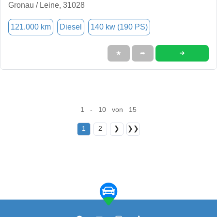
Gronau / Leine, 31028
121.000 km
Diesel
140 kw (190 PS)
➜
★
➦
1 - 10 von 15
1
2
❯
❯❯