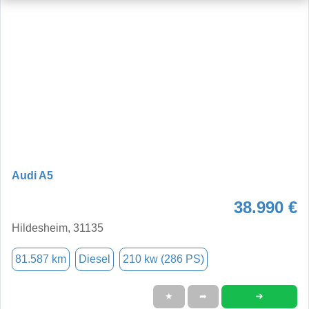
Audi A5
38.990 €
Hildesheim, 31135
81.587 km
Diesel
210 kw (286 PS)
➜
★
➦