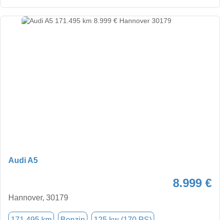
Audi A5
8.999 €
Hannover, 30179
171.495 km
Benzin
125 kw (170 PS)