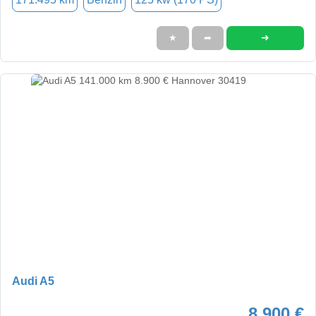
➜
★
➦
Audi A5
8.900 €