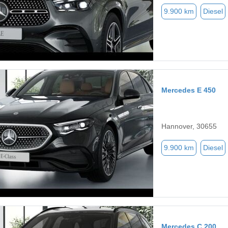
9.900 km
Diesel
Mercedes E 450
Hannover, 30655
9.900 km
Diesel
Mercedes C 200