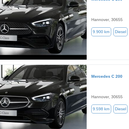
Hannover, 30655
9.900 km
Diesel
Mercedes C 200
Hannover, 30655
9.598 km
Diesel