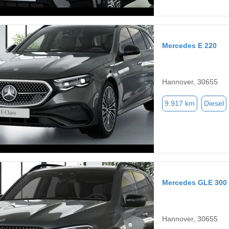
Mercedes E 220
Hannover, 30655
9.917 km
Diesel
Mercedes GLE 300
Hannover, 30655