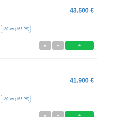
43.500 €
120 kw (163 PS)
➜
★
➦
41.900 €
120 kw (163 PS)
➜
★
➦