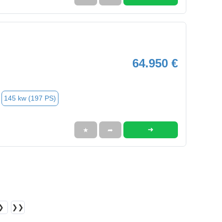
64.950 €
145 kw (197 PS)
➜
★
➦
❯
❯❯