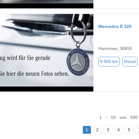
Mercedes E 220
Hannover, 30655
9.900 km
Diesel
1 - 10 von 500
1
2
3
4
5