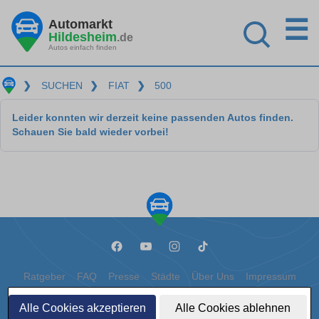
☰
Automarkt
Hildesheim
.de
Autos einfach finden
❯
SUCHEN
❯
FIAT
❯
500
Leider konnten wir derzeit keine passenden Autos finden.
Schauen Sie bald wieder vorbei!
Ratgeber
FAQ
Presse
Städte
Über Uns
Impressum
Datenschutz
Cookies
Alle Cookies akzeptieren
Alle Cookies ablehnen