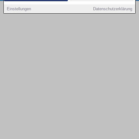
Copyright © 2000 - 2026 | 1A Infosysteme GmbH | Content by: 1a-sites-autos
Einstellungen
Datenschutzerklärung
10.08.2026