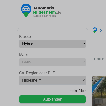
Automarkt
Hildesheim
.de
Autos einfach finden
❯
Klasse
Marke
Finde in
Ort, Region oder PLZ
mehr Filter
Auto finden