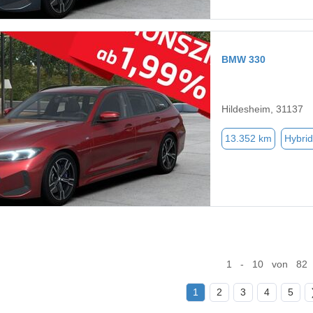
BMW 330
Hildesheim, 31137
13.352 km
Hybrid
1 - 10 von 82
1
2
3
4
5