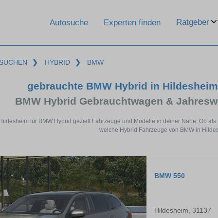
Ratgeber
Autosuche
Experten finden
SUCHEN
❯
HYBRID
❯
BMW
gebrauchte BMW Hybrid in Hildesheim 
BMW Hybrid Gebrauchtwagen & Jahreswa
 Hildesheim für BMW Hybrid gezielt Fahrzeuge und Modelle in deiner Nähe. Ob als 
welche Hybrid Fahrzeuge von BMW in Hildes
BMW 550
Hildesheim, 31137