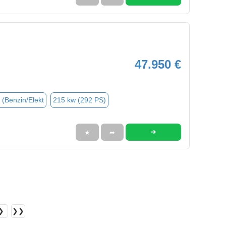
47.950 €
 (Benzin/Elekt
215 kw (292 PS)
➜
★
➦
❯
❯❯