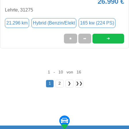
26.990 €
Lehrte, 31275
21.296 km
Hybrid (Benzin/Elekt
165 kw (224 PS)
➜
★
➦
1 - 10 von 16
1
2
❯
❯❯