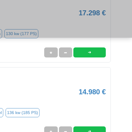
17.298 €
n
130 kw (177 PS)
➜
★
➦
14.980 €
l
136 kw (185 PS)
➜
★
➦