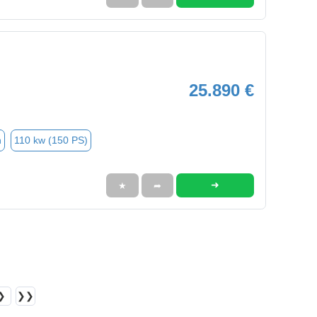
25.890 €
n
110 kw (150 PS)
➜
★
➦
❯
❯❯