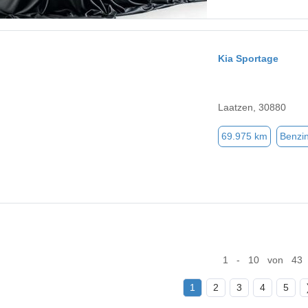
Kia Sportage
Laatzen, 30880
69.975 km
Benzi
1 - 10 von 43
1
2
3
4
5