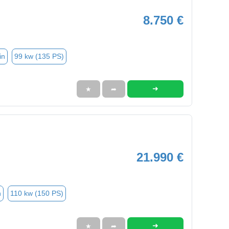
8.750 €
in
99 kw (135 PS)
➜
★
➦
21.990 €
n
110 kw (150 PS)
➜
★
➦