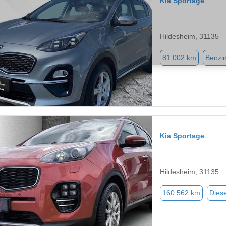
Kia Sportage
Hildesheim, 31135
81.002 km
Benzi
Kia Sportage
Hildesheim, 31135
160.562 km
Diese