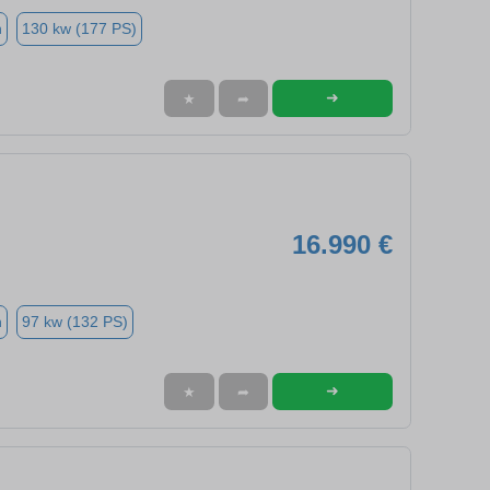
n
130 kw (177 PS)
➜
★
➦
16.990 €
n
97 kw (132 PS)
➜
★
➦