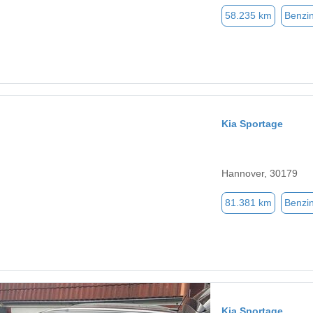
58.235 km
Benzi
Kia Sportage
Hannover, 30179
81.381 km
Benzi
Kia Sportage