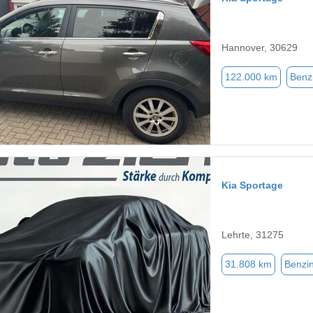
Hannover, 30629
122.000 km
Benz
Kia Sportage
Lehrte, 31275
31.808 km
Benzi