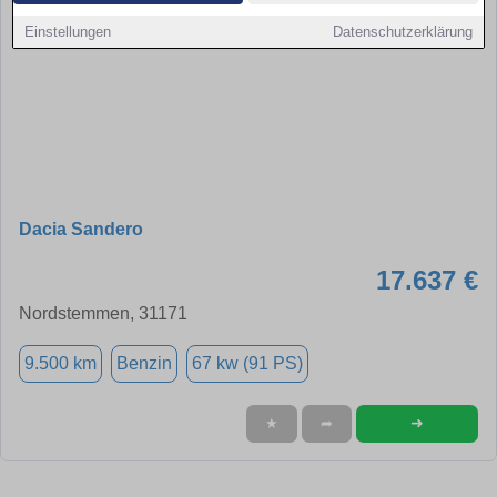
Einstellungen
Datenschutzerklärung
Dacia Sandero
17.637 €
Nordstemmen, 31171
9.500 km
Benzin
67 kw (91 PS)
➜
★
➦