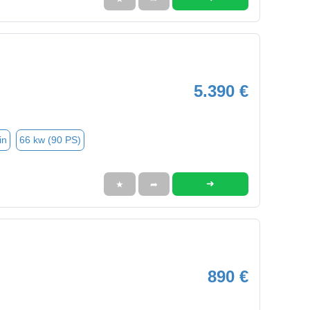
5.390 €
in
66 kw (90 PS)
➜
★
➦
890 €