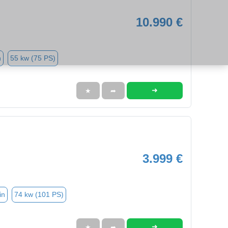
10.990 €
n
55 kw (75 PS)
➜
★
➦
3.999 €
in
74 kw (101 PS)
➜
★
➦