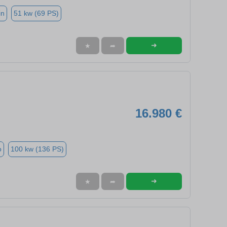
in
51 kw (69 PS)
➜
★
➦
16.980 €
o
100 kw (136 PS)
➜
★
➦