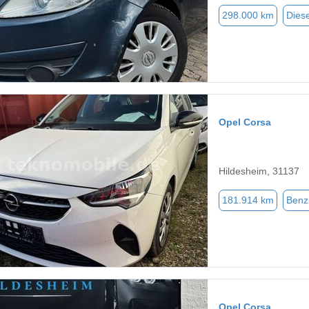
298.000 km
Diese
Opel Corsa
Hildesheim, 31137
181.914 km
Benz
Opel Corsa