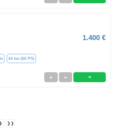
1.400 €
in
44 kw (60 PS)
➜
★
➦
❯
❯❯