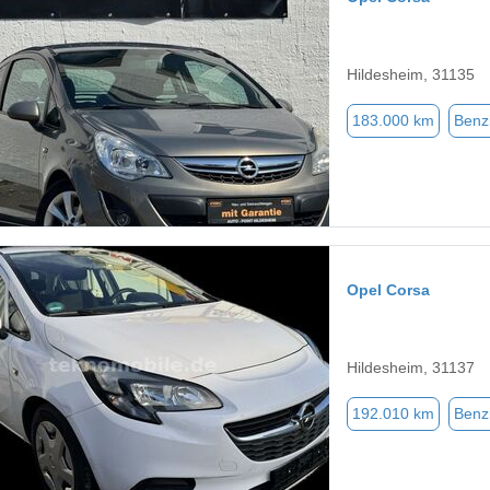
Hildesheim, 31135
183.000 km
Benz
Opel Corsa
Hildesheim, 31137
192.010 km
Benz