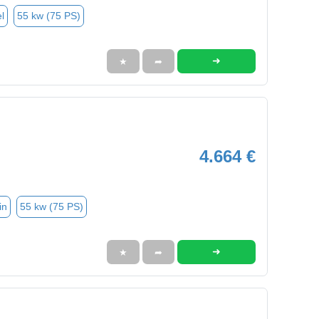
l
55 kw (75 PS)
➜
★
➦
4.664 €
in
55 kw (75 PS)
➜
★
➦