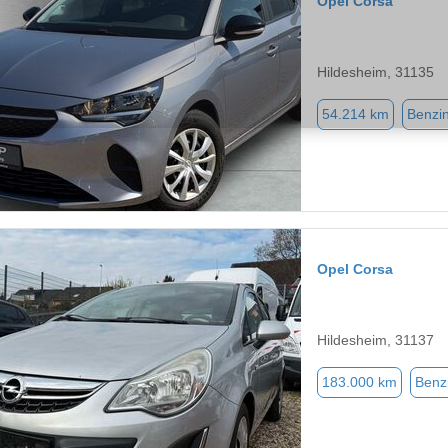
Opel Corsa
Hildesheim, 31135
54.214 km
Benzi
Opel Corsa
Hildesheim, 31137
183.000 km
Benz