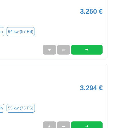
3.250 €
in
64 kw (87 PS)
➜
★
➦
3.294 €
in
55 kw (75 PS)
➜
★
➦