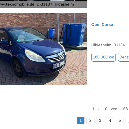
Opel Corsa
Hildesheim, 31134
180.000 km
Benz
1 - 10 von 168
1
2
3
4
5