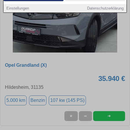
Einstellungen
Datenschutzerklärung
Opel Grandland (X)
35.940 €
Hildesheim, 31135
5.000 km
Benzin
107 kw (145 PS)
➜
★
➦