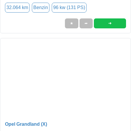
32.064 km
Benzin
96 kw (131 PS)
➜
★
➦
Opel Grandland (X)