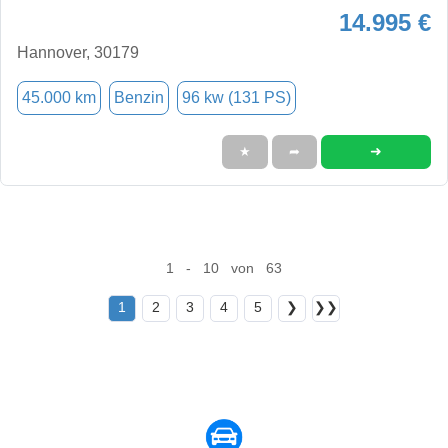
14.995 €
Hannover, 30179
45.000 km
Benzin
96 kw (131 PS)
➜
★
➦
1 - 10 von 63
1
2
3
4
5
❯
❯❯