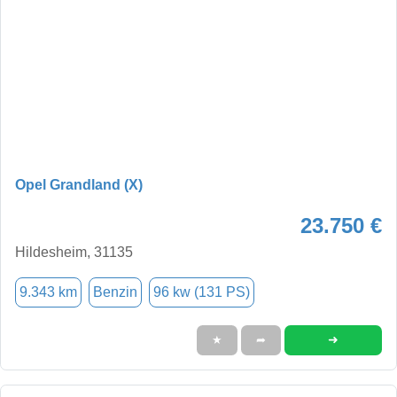
Opel Grandland (X)
23.750 €
Hildesheim, 31135
9.343 km
Benzin
96 kw (131 PS)
➜
★
➦