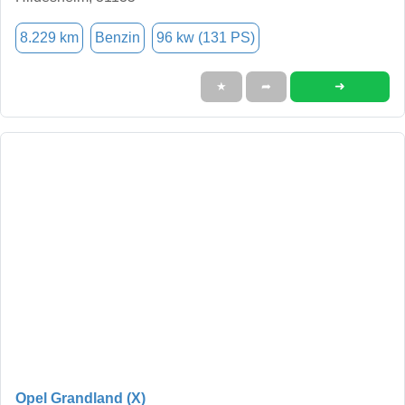
8.229 km
Benzin
96 kw (131 PS)
➜
★
➦
Opel Grandland (X)