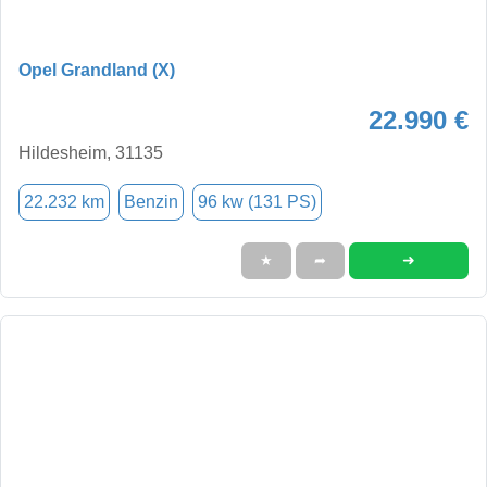
Opel Grandland (X)
22.990 €
Hildesheim, 31135
22.232 km
Benzin
96 kw (131 PS)
➜
★
➦