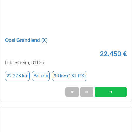
Opel Grandland (X)
22.450 €
Hildesheim, 31135
22.278 km
Benzin
96 kw (131 PS)
➜
★
➦