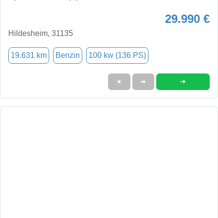
29.990 €
Hildesheim, 31135
19.631 km
Benzin
100 kw (136 PS)
➜
★
➦