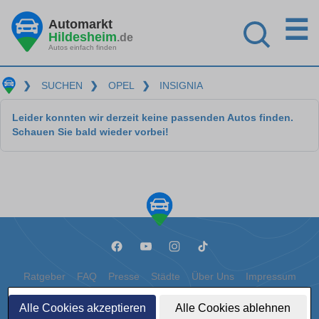
☰
Automarkt
Hildesheim
.de
Autos einfach finden
❯
SUCHEN
❯
OPEL
❯
INSIGNIA
Leider konnten wir derzeit keine passenden Autos finden.
Schauen Sie bald wieder vorbei!
Ratgeber
FAQ
Presse
Städte
Über Uns
Impressum
Datenschutz
Cookies
Alle Cookies akzeptieren
Alle Cookies ablehnen