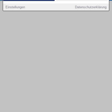
Copyright © 2000 - 2026 | 1A Infosysteme GmbH | Content by: 1a-sites-autos
Einstellungen
Datenschutzerklärung
08.08.2026