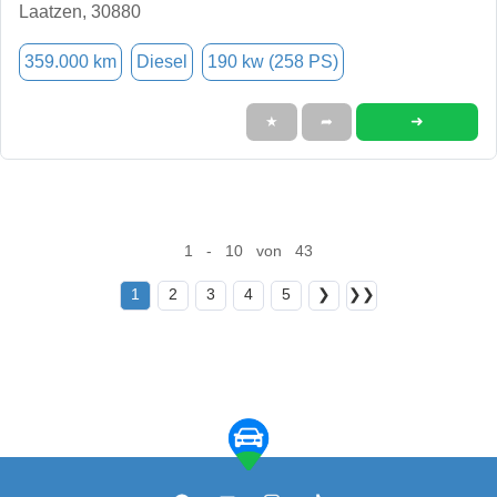
Laatzen, 30880
359.000 km
Diesel
190 kw (258 PS)
➜
★
➦
1 - 10 von 43
1
2
3
4
5
❯
❯❯