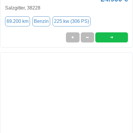
Salzgitter, 38228
69.200 km
Benzin
225 kw (306 PS)
➜
★
➦