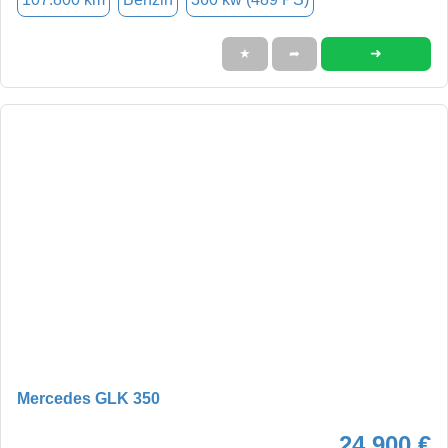
➜
★
➦
Mercedes GLK 350
24.900 €