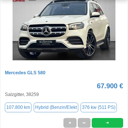
Mercedes GLS 580
67.900 €
Salzgitter, 38259
107.800 km
Hybrid (Benzin/Elekt
376 kw (511 PS)
➜
★
➦