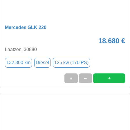
Mercedes GLK 220
18.680 €
Laatzen, 30880
132.800 km
Diesel
125 kw (170 PS)
➜
★
➦