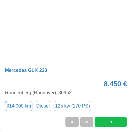
Mercedes GLK 220
8.450 €
Ronnenberg (Hannover), 30952
314.000 km
Diesel
125 kw (170 PS)
➜
★
➦