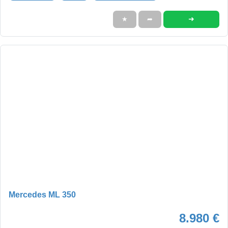
➜
★
➦
Mercedes ML 350
8.980 €