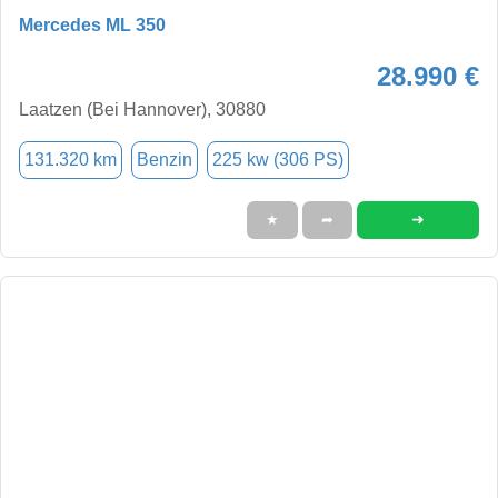
Mercedes ML 350
28.990 €
Laatzen (Bei Hannover), 30880
131.320 km
Benzin
225 kw (306 PS)
➜
★
➦