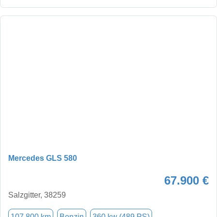
Mercedes GLS 580
67.900 €
Salzgitter, 38259
107.800 km
Benzin
360 kw (489 PS)