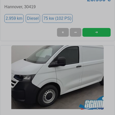
Hannover, 30419
2.959 km
Diesel
75 kw (102 PS)
➜
★
➦