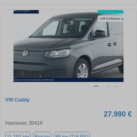
VW Caddy
27.990 €
Hannover, 30419
11.191 km
Benzin
85 kw (116 PS)