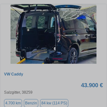
VW Caddy
43.900 €
Salzgitter, 38259
4.700 km
Benzin
84 kw (114 PS)