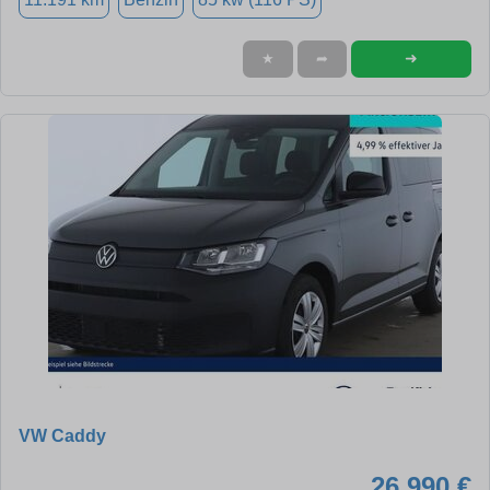
➜
★
➦
VW Caddy
26.990 €