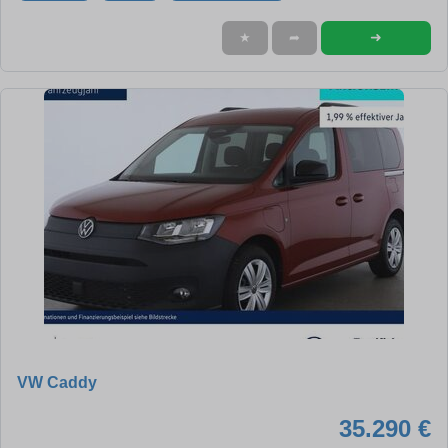
➜
★
➦
VW Caddy
35.290 €