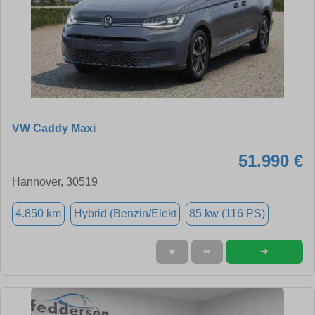
VW Caddy Maxi
51.990 €
Hannover, 30519
4.850 km
Hybrid (Benzin/Elekt
85 kw (116 PS)
➜
★
➦