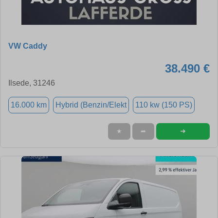
VW Caddy
38.490 €
Ilsede, 31246
16.000 km
Hybrid (Benzin/Elekt
110 kw (150 PS)
➜
★
➦