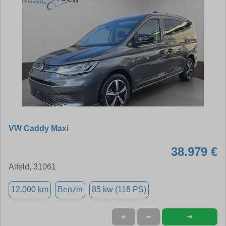
VW Caddy Maxi
38.979 €
Alfeld, 31061
12.000 km
Benzin
85 kw (116 PS)
➜
★
➦