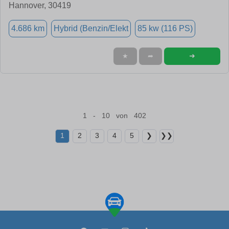
Hannover, 30419
4.686 km
Hybrid (Benzin/Elekt
85 kw (116 PS)
➜
★
➦
1 - 10 von 402
1
2
3
4
5
❯
❯❯