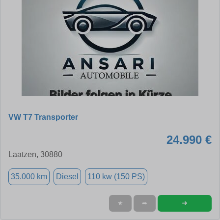
VW T7 Transporter
24.990 €
Laatzen, 30880
35.000 km
Diesel
110 kw (150 PS)
➜
★
➦