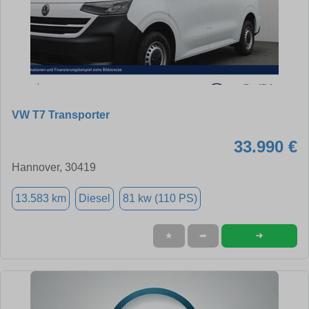
VW T7 Transporter
33.990 €
Hannover, 30419
13.583 km
Diesel
81 kw (110 PS)
➜
★
➦