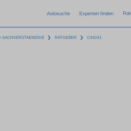
Rat
Autosuche
Experten finden
D-SACHVERSTAENDIGE
❯
RATGEBER
❯
C49241