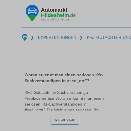
Automarkt
Hildesheim
.de
Autos einfach finden
❯
EXPERTEN-FINDEN
❯
KFZ-GUTACHTER-UN
Woran erkennt man einen seriösen Kfz-
Sachverständigen in #seo_ort#?
KFZ Gutachter & Sachverständige ·
#replacements# Woran erkennt man einen
seriösen Kfz-Sachverständigen in
#seo_ort#? Die Wahl eines seriösen Kfz-
Sachverständigen #replacements# kann
weiterlesen
eine Herausforderung sein, vor allem,
wenn man nicht genau weiß, worauf zu