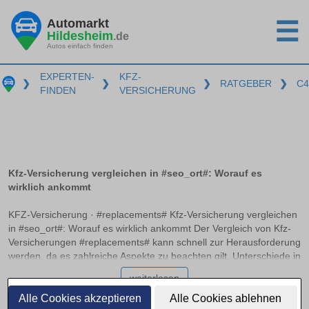
Automarkt
☰
Hildesheim
.de
Autos einfach finden
EXPERTEN-
KFZ-
❯
❯
❯
RATGEBER
❯
C4
FINDEN
VERSICHERUNG
Kfz-Versicherung vergleichen in #seo_ort#: Worauf es
wirklich ankommt
KFZ-Versicherung · #replacements# Kfz-Versicherung vergleichen
in #seo_ort#: Worauf es wirklich ankommt Der Vergleich von Kfz-
Versicherungen #replacements# kann schnell zur Herausforderung
werden, da es zahlreiche Aspekte zu beachten gilt. Unterschiede in
Haftpflicht, Teilkasko und Vollkasko, empfohlene
weiterlesen
Deckungssummen sowie die Bedeutung von Typ- und
Regionalklassen spielen eine entscheidende Rolle. Dieser Artikel
Alle Cookies akzeptieren
Alle Cookies ablehnen