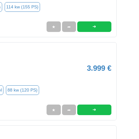
n
114 kw (155 PS)
➜
★
➦
3.999 €
l
88 kw (120 PS)
➜
★
➦