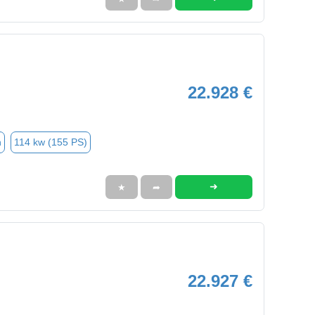
22.928 €
n
114 kw (155 PS)
➜
★
➦
22.927 €