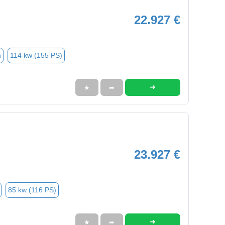
22.927 €
n
114 kw (155 PS)
➜
★
➦
23.927 €
85 kw (116 PS)
➜
★
➦