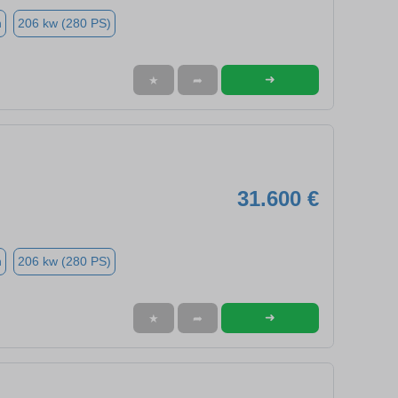
n
206 kw (280 PS)
➜
★
➦
31.600 €
n
206 kw (280 PS)
➜
★
➦