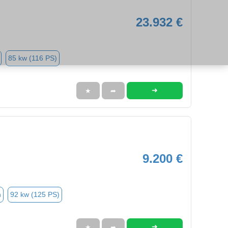
23.932 €
85 kw (116 PS)
➜
★
➦
9.200 €
n
92 kw (125 PS)
➜
★
➦