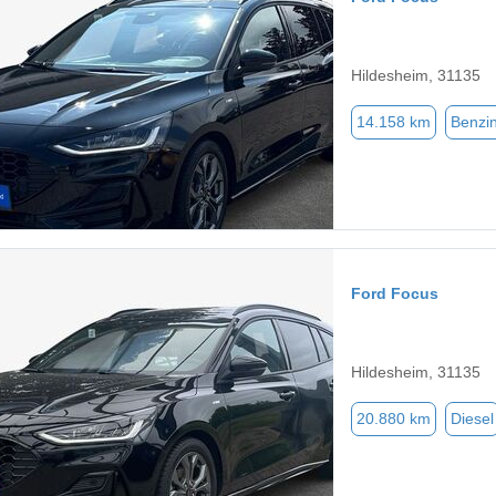
Hildesheim, 31135
14.158 km
Benzi
Ford Focus
Hildesheim, 31135
20.880 km
Diesel