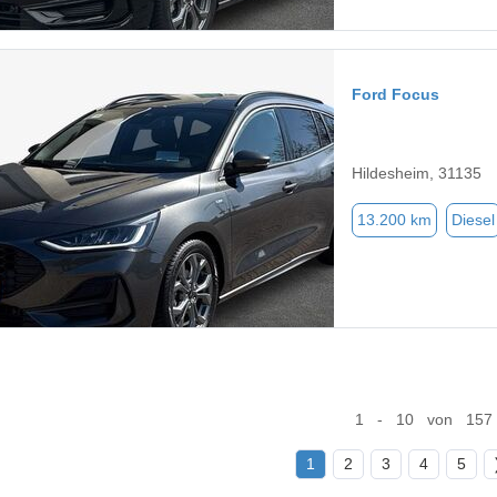
Ford Focus
Hildesheim, 31135
13.200 km
Diesel
1 - 10 von 157
1
2
3
4
5