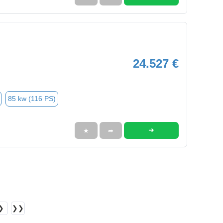
24.527 €
85 kw (116 PS)
➜
★
➦
❯
❯❯