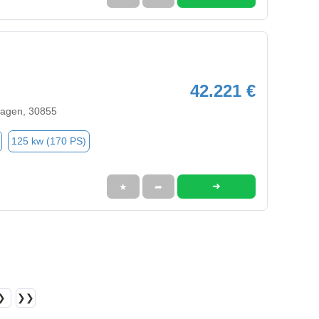
42.221 €
agen, 30855
125 kw (170 PS)
➜
★
➦
❯
❯❯