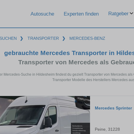
Ratgeber
Autosuche
Experten finden
SUCHEN
❯
TRANSPORTER
❯
MERCEDES-BENZ
gebrauchte Mercedes Transporter in Hild
Transporter von Mercedes als Gebra
der Mercedes-Suche in Hildesheim findest du gezielt Transporter von Mercedes al
Transporter Modelle des Herstellers Mercedes au
Mercedes Sprinter
Peine, 31228