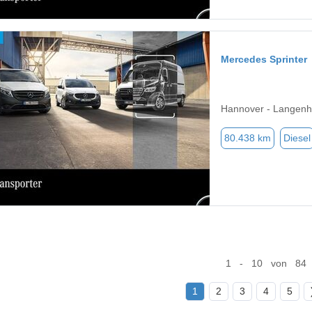
Mercedes Sprinter
Hannover - Langenh
80.438 km
Diesel
1 - 10 von 84
1
2
3
4
5