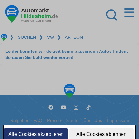
☰
Automarkt
Hildesheim
.de
Autos einfach finden
❯
SUCHEN
❯
VW
❯
ARTEON
Leider konnten wir derzeit keine passenden Autos finden.
Schauen Sie bald wieder vorbei!
Ratgeber
FAQ
Presse
Städte
Über Uns
Impressum
Datenschutz
Cookies
Alle Cookies akzeptieren
Alle Cookies ablehnen