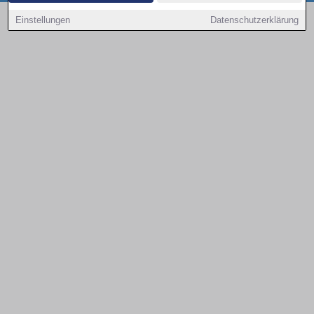
Copyright © 2000 - 2026 | 1A Infosysteme GmbH | Content by: 1a-sites-autos
Einstellungen
Datenschutzerklärung
08.08.2026